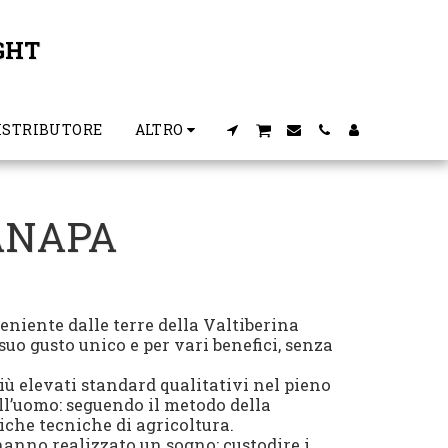
GHT
ISTRIBUTORE
ALTRO
ANAPA
veniente dalle terre della Valtiberina
suo gusto unico e per vari benefici, senza
iù elevati standard qualitativi nel pieno
ell’uomo: seguendo il metodo della
iche tecniche di agricoltura.
anno realizzato un sogno: custodire i