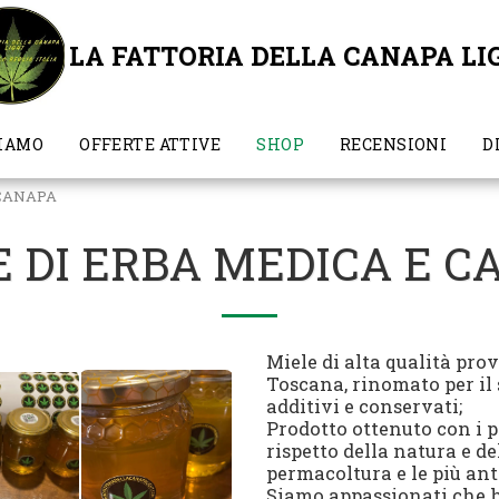
LA FATTORIA DELLA CANAPA LI
SIAMO
OFFERTE ATTIVE
SHOP
RECENSIONI
D
 CANAPA
E DI ERBA MEDICA E C
Miele di alta qualità pro
Toscana, rinomato per il 
additivi e conservati;
Prodotto ottenuto con i p
rispetto della natura e d
permacoltura e le più ant
Siamo appassionati che h